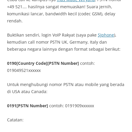
+49 521…. hasilnya sangat memuaskan! Suara jernih,
komunikasi lancar, bandwidth kecil (codec GSM), delay
rendah.
Buktikan sendiri, login VoIP Rakyat (saya pake
SJphone
),
kemudian call nomor PSTN UK, Germany, Italy dan
beberapa negara lainnya dengan format sebagai berikut:
0190[Country Code][PSTN Number]
contoh:
019049521xxxxxx
Untuk menghubungi nomor PSTN atau mobile yang berada
di USA atau Canada:
0191[PSTN Number]
contoh: 0191909xxxxxx
Catatan: