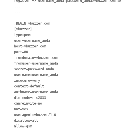
register => username_anda:password_anda@vbuzzer.com:80

...

...

;BEGIN vbuzzer.com

[vbuzzer]

type=peer

user=username_anda

host=vbuzzer.com

port=80

fromdomain=vbuzzer.com

fromuser=username_anda

secret=password_anda

username=username_anda

insecure=very

context=default

authname=username_anda

dtmfmode=rfc2833

canreinvite=no

nat=yes

useragent=vbuzzer/1.0

disallow=all

allow=gsm
