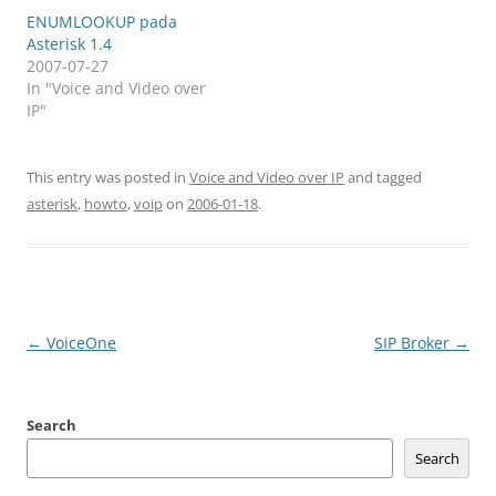
ENUMLOOKUP pada
Asterisk 1.4
2007-07-27
In "Voice and Video over
IP"
This entry was posted in
Voice and Video over IP
and tagged
asterisk
,
howto
,
voip
on
2006-01-18
.
Post
←
VoiceOne
SIP Broker
→
navigation
Search
Search