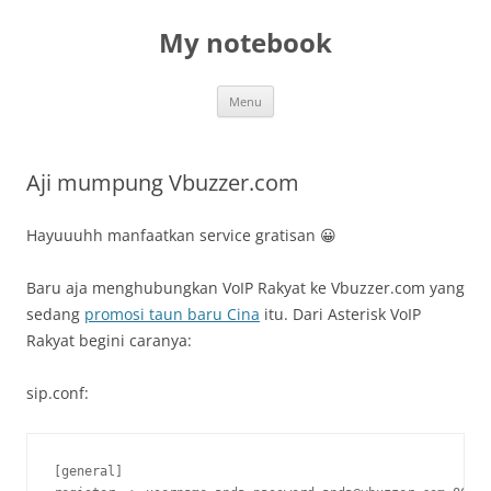
My notebook
Skip
Menu
to
content
Aji mumpung Vbuzzer.com
Hayuuuhh manfaatkan service gratisan 😀
Baru aja menghubungkan VoIP Rakyat ke Vbuzzer.com yang
sedang
promosi taun baru Cina
itu. Dari Asterisk VoIP
Rakyat begini caranya:
sip.conf:
[general]
