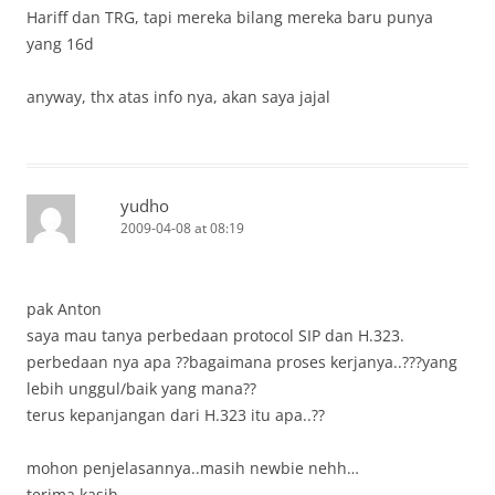
Hariff dan TRG, tapi mereka bilang mereka baru punya
yang 16d
anyway, thx atas info nya, akan saya jajal
yudho
2009-04-08 at 08:19
pak Anton
saya mau tanya perbedaan protocol SIP dan H.323.
perbedaan nya apa ??bagaimana proses kerjanya..???yang
lebih unggul/baik yang mana??
terus kepanjangan dari H.323 itu apa..??
mohon penjelasannya..masih newbie nehh…
terima kasih