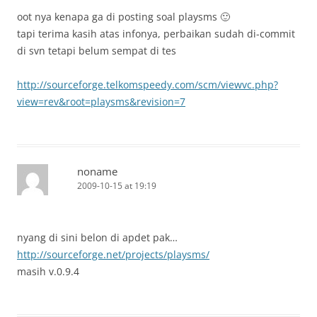
oot nya kenapa ga di posting soal playsms 🙂
tapi terima kasih atas infonya, perbaikan sudah di-commit
di svn tetapi belum sempat di tes
http://sourceforge.telkomspeedy.com/scm/viewvc.php?
view=rev&root=playsms&revision=7
noname
2009-10-15 at 19:19
nyang di sini belon di apdet pak…
http://sourceforge.net/projects/playsms/
masih v.0.9.4