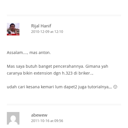
Rijal Hanif
2010-12-09 at 12:10
Assalam…., mas anton.
Mas saya butuh banget pencerahannya. Gimana yah
caranya bikin extension dgn h.323 di briker..,
udah cari kesana kemari lum dapet2 juga tutorialnya,,, 🙁
abewew
2011-10-16 at 09:56