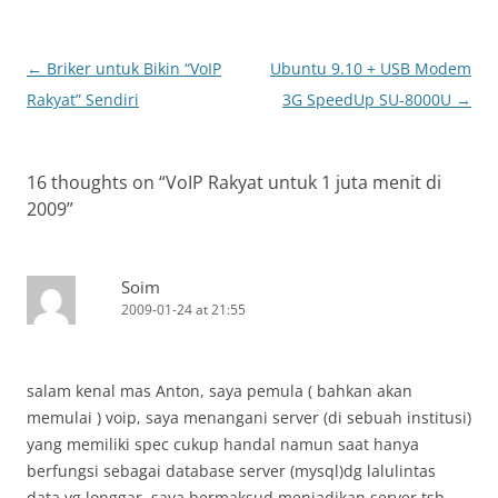
Post
←
Briker untuk Bikin “VoIP
Ubuntu 9.10 + USB Modem
navigation
Rakyat” Sendiri
3G SpeedUp SU-8000U
→
16 thoughts on “
VoIP Rakyat untuk 1 juta menit di
2009
”
Soim
2009-01-24 at 21:55
salam kenal mas Anton, saya pemula ( bahkan akan
memulai ) voip, saya menangani server (di sebuah institusi)
yang memiliki spec cukup handal namun saat hanya
berfungsi sebagai database server (mysql)dg lalulintas
data yg longgar, saya bermaksud menjadikan server tsb