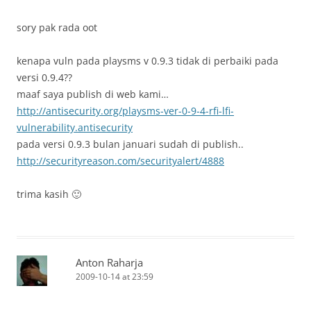
sory pak rada oot
kenapa vuln pada playsms v 0.9.3 tidak di perbaiki pada
versi 0.9.4??
maaf saya publish di web kami…
http://antisecurity.org/playsms-ver-0-9-4-rfi-lfi-
vulnerability.antisecurity
pada versi 0.9.3 bulan januari sudah di publish..
http://securityreason.com/securityalert/4888
trima kasih 🙂
Anton Raharja
2009-10-14 at 23:59