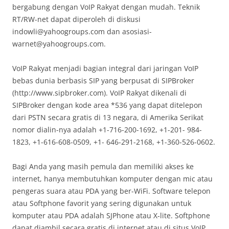
bergabung dengan VoIP Rakyat dengan mudah. Teknik
RT/RW-net dapat diperoleh di diskusi
indowli@yahoogroups.com dan asosiasi-
warnet@yahoogroups.com.
VoIP Rakyat menjadi bagian integral dari jaringan VoIP
bebas dunia berbasis SIP yang berpusat di SIPBroker
(http://www.sipbroker.com). VoIP Rakyat dikenali di
SIPBroker dengan kode area *536 yang dapat ditelepon
dari PSTN secara gratis di 13 negara, di Amerika Serikat
nomor dialin-nya adalah +1-716-200-1692, +1-201- 984-
1823, +1-616-608-0509, +1- 646-291-2168, +1-360-526-0602.
Bagi Anda yang masih pemula dan memiliki akses ke
internet, hanya membutuhkan komputer dengan mic atau
pengeras suara atau PDA yang ber-WiFi. Software telepon
atau Softphone favorit yang sering digunakan untuk
komputer atau PDA adalah SJPhone atau X-lite. Softphone
dapat diambil secara gratis di internet atau di situs VoIP